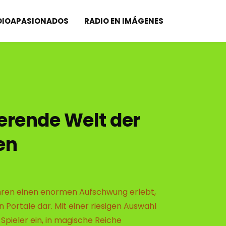
DIOAPASIONADOS
RADIO EN IMÁGENES
ierende Welt der
en
ahren einen enormen Aufschwung erlebt,
 Portale dar. Mit einer riesigen Auswahl
Spieler ein, in magische Reiche