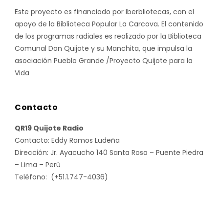
Este proyecto es financiado por Iberbliotecas, con el
apoyo de la Biblioteca Popular La Carcova. El contenido
de los programas radiales es realizado por la Biblioteca
Comunal Don Quijote y su Manchita, que impulsa la
asociación Pueblo Grande /Proyecto Quijote para la
Vida
Contacto
QR19 Quijote Radio
Contacto: Eddy Ramos Ludeña
Dirección: Jr. Ayacucho 140 Santa Rosa – Puente Piedra
– Lima – Perú
Teléfono: (+51.1.747-4036)