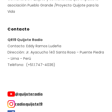
asociación Pueblo Grande /Proyecto Quijote para la
Vida
Contacto
QR19 Quijote Radio
Contacto: Eddy Ramos Ludeña
Dirección: Jr. Ayacucho 140 Santa Rosa – Puente Piedra
– Lima – Perú
Teléfono: (+51.1.747-4036)
@quijoteradio
radioquijote19