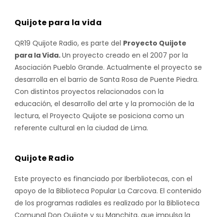
Quijote para la vida
QR19 Quijote Radio, es parte del
Proyecto Quijote
para la Vida.
Un proyecto creado en el 2007 por la
Asociación Pueblo Grande. Actualmente el proyecto se
desarrolla en el barrio de Santa Rosa de Puente Piedra.
Con distintos proyectos relacionados con la
educación, el desarrollo del arte y la promoción de la
lectura, el Proyecto Quijote se posiciona como un
referente cultural en la ciudad de Lima.
Quijote Radio
Este proyecto es financiado por Iberbliotecas, con el
apoyo de la Biblioteca Popular La Carcova. El contenido
de los programas radiales es realizado por la Biblioteca
Comunal Don Quijote y su Manchita, que impulsa la