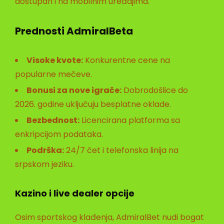
dostupan i na mobilnim uređajima.
Prednosti AdmiralBeta
Visoke kvote:
Konkurentne cene na
popularne mečeve.
Bonusi za nove igrače:
Dobrodošlice do
2026. godine uključuju besplatne oklade.
Bezbednost:
Licencirana platforma sa
enkripcijom podataka.
Podrška:
24/7 čet i telefonska linija na
srpskom jeziku.
Kazino i live dealer opcije
Osim sportskog klađenja, AdmiralBet nudi bogat