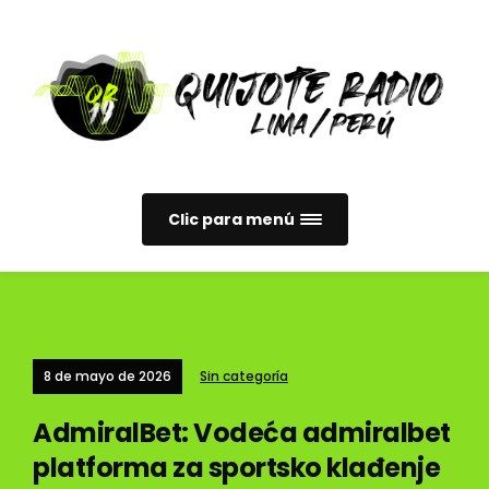
Clic para menú
8 de mayo de 2026
Sin categoría
AdmiralBet: Vodeća admiralbet
platforma za sportsko klađenje