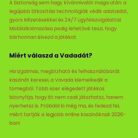
A biztonság sem hagy kívánnivalót maga után: a
legújabb titkosítási technológiák védik adataidat,
gyors kifizetésekkel és 24/7 ügyfélszolgálattal.
Mobilalkalmazása pedig lehetővé teszi, hogy
bárhonnan élvezd a játékot.
Miért válaszd a Vadadát?
Ha izgalmas, megbízható és felhasználóbarát
kaszinót keresel, a Vavada kiemelkedik a
tömegből. Több ezer elégedett játékos
bizonyítja, hogy itt nem csak játszhatsz, hanem
nyerhetsz is. Próbáld ki még ma, és fedezd fel,
miért tartják a legjobb online kaszinóknak 2026-
ban!