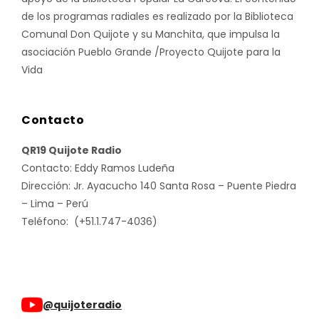
de los programas radiales es realizado por la Biblioteca
Comunal Don Quijote y su Manchita, que impulsa la
asociación Pueblo Grande /Proyecto Quijote para la
Vida
Contacto
QR19 Quijote Radio
Contacto: Eddy Ramos Ludeña
Dirección: Jr. Ayacucho 140 Santa Rosa – Puente Piedra
– Lima – Perú
Teléfono: (+51.1.747-4036)
@quijoteradio