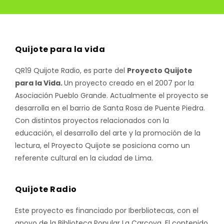
Quijote para la vida
QR19 Quijote Radio, es parte del
Proyecto Quijote
para la Vida.
Un proyecto creado en el 2007 por la
Asociación Pueblo Grande. Actualmente el proyecto se
desarrolla en el barrio de Santa Rosa de Puente Piedra.
Con distintos proyectos relacionados con la
educación, el desarrollo del arte y la promoción de la
lectura, el Proyecto Quijote se posiciona como un
referente cultural en la ciudad de Lima.
Quijote Radio
Este proyecto es financiado por Iberbliotecas, con el
apoyo de la Biblioteca Popular La Carcova. El contenido