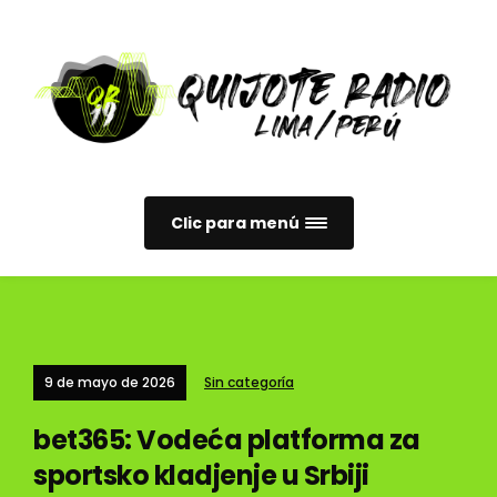
Clic para menú
9 de mayo de 2026
Sin categoría
bet365: Vodeća platforma za
sportsko kladjenje u Srbiji