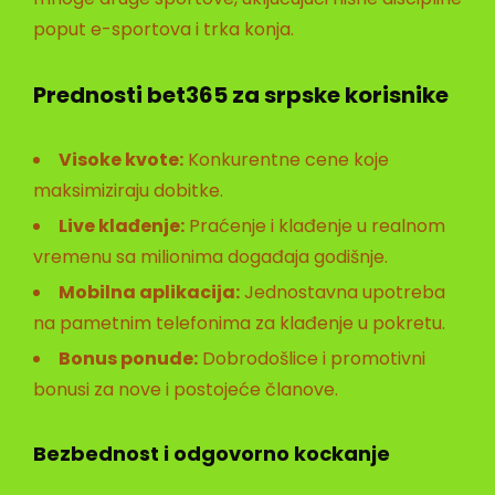
poput e-sportova i trka konja.
Prednosti bet365 za srpske korisnike
Visoke kvote:
Konkurentne cene koje
maksimiziraju dobitke.
Live klađenje:
Praćenje i klađenje u realnom
vremenu sa milionima događaja godišnje.
Mobilna aplikacija:
Jednostavna upotreba
na pametnim telefonima za klađenje u pokretu.
Bonus ponude:
Dobrodošlice i promotivni
bonusi za nove i postojeće članove.
Bezbednost i odgovorno kockanje