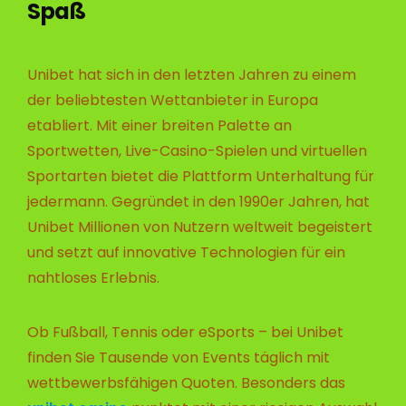
Spaß
Unibet hat sich in den letzten Jahren zu einem
der beliebtesten Wettanbieter in Europa
etabliert. Mit einer breiten Palette an
Sportwetten, Live-Casino-Spielen und virtuellen
Sportarten bietet die Plattform Unterhaltung für
jedermann. Gegründet in den 1990er Jahren, hat
Unibet Millionen von Nutzern weltweit begeistert
und setzt auf innovative Technologien für ein
nahtloses Erlebnis.
Ob Fußball, Tennis oder eSports – bei Unibet
finden Sie Tausende von Events täglich mit
wettbewerbsfähigen Quoten. Besonders das