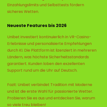
Einzahlungslimits und Selbsttests fördern
sicheres Wetten.
Neueste Features bis 2026
Unibet investiert kontinuierlich in VR-Casino-
Erlebnisse und personalisierte Empfehlungen
durch KI. Die Plattform ist lizenziert in mehreren
Ländern, was höchste Sicherheitsstandards
garantiert. Kunden loben den exzellenten
Support rund um die Uhr auf Deutsch.
Fazit: Unibet verbindet Tradition mit Moderne
und ist die erste Wahl für passionierte Wetter.
Probieren Sie es aus und entdecken Sie, warum
so viele treu bleiben!