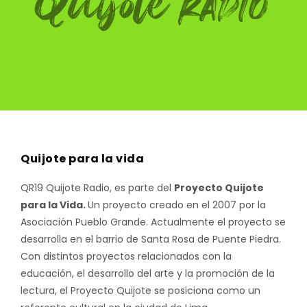
Quijote para la vida
QR19 Quijote Radio, es parte del
Proyecto Quijote
para la Vida.
Un proyecto creado en el 2007 por la
Asociación Pueblo Grande. Actualmente el proyecto se
desarrolla en el barrio de Santa Rosa de Puente Piedra.
Con distintos proyectos relacionados con la
educación, el desarrollo del arte y la promoción de la
lectura, el Proyecto Quijote se posiciona como un