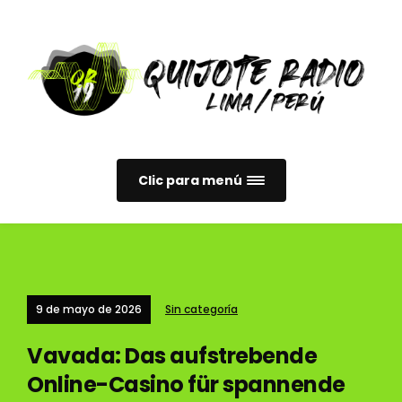
Clic para menú
9 de mayo de 2026
Sin categoría
Vavada: Das aufstrebende
Online-Casino für spannende