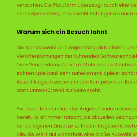
versuchen. Die Plattform überzeugt durch eine be
faires Spielumfeld, das sowohl Anfänger als auch 
Warum sich ein Besuch lohnt
Die Spielauswahl wird regelmäßig aktualisiert, um 
Veröffentlichungen der führenden Softwareanbiete
Live-Dealer-Bereiche
vermitteln eine authentisc
echten Spielbank sehr nahekommt. Spieler schät
Auszahlungsprozesse und den kompetenten Kunde
stets unterstützend zur Seite steht.
Für treue Kunden hält das Angebot zudem divers
bereit. Es ist immer ratsam, die aktuellen Bedingu
für die eigenen Einsätze zu finden. Insgesamt biet
alle, die Wert auf Sicherheit, eine große Auswahl u