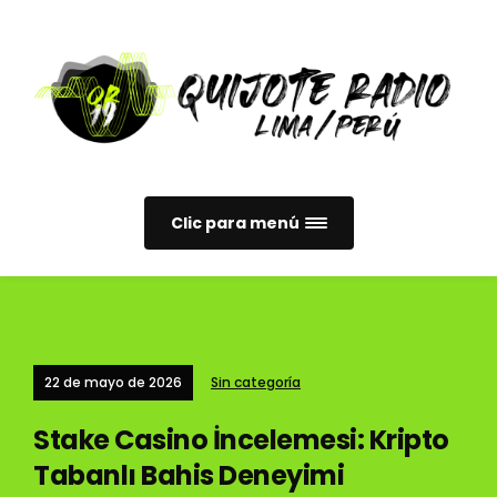
Clic para menú
22 de mayo de 2026
Sin categoría
Stake Casino İncelemesi: Kripto
Tabanlı Bahis Deneyimi