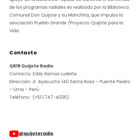
de los programas radiales es realizado por la Biblioteca
Comunal Don Quijote y su Manchita, que impulsa la
asociación Pueblo Grande /Proyecto Quijote para la
Vida
Contacto
QR19 Quijote Radio
Contacto: Eddy Ramos Ludeña
Dirección: Jr. Ayacucho 140 Santa Rosa – Puente Piedra
– Lima – Perú
Teléfono: (+51.1.747-4036)
@quijoteradio