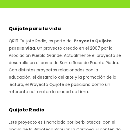
Quijote para la vida
QR19 Quijote Radio, es parte del
Proyecto Quijote
para la Vida.
Un proyecto creado en el 2007 por la
Asociación Pueblo Grande. Actualmente el proyecto se
desarrolla en el barrio de Santa Rosa de Puente Piedra.
Con distintos proyectos relacionados con la
educación, el desarrollo del arte y la promoción de la
lectura, el Proyecto Quijote se posiciona como un
referente cultural en la ciudad de Lima.
Quijote Radio
Este proyecto es financiado por Iberbliotecas, con el
apoyo de la Biblioteca Popular La Carcova. El contenido