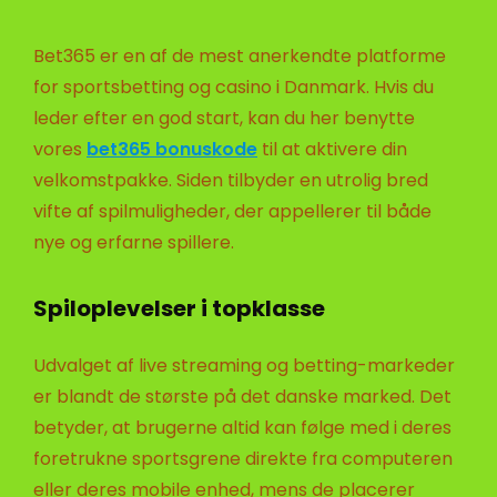
Bet365 er en af de mest anerkendte platforme
for sportsbetting og casino i Danmark. Hvis du
leder efter en god start, kan du her benytte
vores
bet365 bonuskode
til at aktivere din
velkomstpakke. Siden tilbyder en utrolig bred
vifte af spilmuligheder, der appellerer til både
nye og erfarne spillere.
Spiloplevelser i topklasse
Udvalget af live streaming og betting-markeder
er blandt de største på det danske marked. Det
betyder, at brugerne altid kan følge med i deres
foretrukne sportsgrene direkte fra computeren
eller deres mobile enhed, mens de placerer