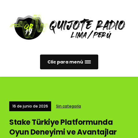
Clic para menú
16 de junio de 2026
Sin categoría
Stake Türkiye Platformunda
Oyun Deneyimi ve Avantajlar