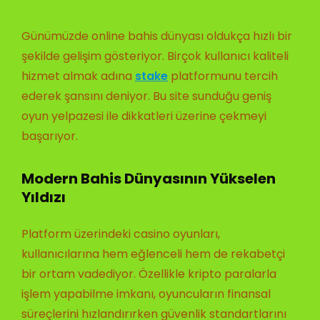
Günümüzde online bahis dünyası oldukça hızlı bir
şekilde gelişim gösteriyor. Birçok kullanıcı kaliteli
hizmet almak adına
stake
platformunu tercih
ederek şansını deniyor. Bu site sunduğu geniş
oyun yelpazesi ile dikkatleri üzerine çekmeyi
başarıyor.
Modern Bahis Dünyasının Yükselen
Yıldızı
Platform üzerindeki casino oyunları,
kullanıcılarına hem eğlenceli hem de rekabetçi
bir ortam vadediyor. Özellikle kripto paralarla
işlem yapabilme imkanı, oyuncuların finansal
süreçlerini hızlandırırken güvenlik standartlarını