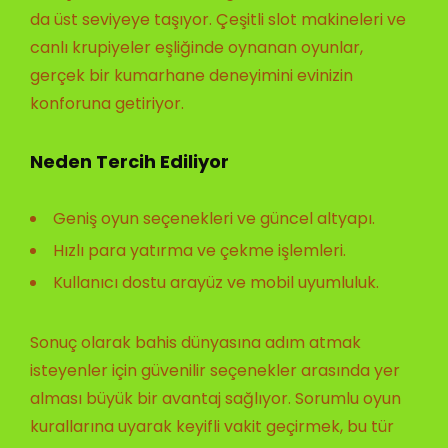
da üst seviyeye taşıyor. Çeşitli slot makineleri ve
canlı krupiyeler eşliğinde oynanan oyunlar,
gerçek bir kumarhane deneyimini evinizin
konforuna getiriyor.
Neden Tercih Ediliyor
Geniş oyun seçenekleri ve güncel altyapı.
Hızlı para yatırma ve çekme işlemleri.
Kullanıcı dostu arayüz ve mobil uyumluluk.
Sonuç olarak bahis dünyasına adım atmak
isteyenler için güvenilir seçenekler arasında yer
alması büyük bir avantaj sağlıyor. Sorumlu oyun
kurallarına uyarak keyifli vakit geçirmek, bu tür