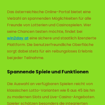
Das österreichische Online-Portal bietet eine
Vielzahl an spannenden Möglichkeiten für alle
Freunde von Lotterien und Casinospielen. Wer
seine Chancen testen möchte, findet bei
win2day at
eine sichere und staatlich lizenzierte
Plattform. Die benutzerfreundliche Oberfläche
sorgt dabei stets für ein reibungsloses Erlebnis
bei jeder Teilnahme.
Spannende Spiele und Funktionen
Die Auswahl an verfügbaren Spielen reicht von
klassischen Lotto-Varianten wie 6 aus 45 bis hin
zu modernen Slots und Live-Casino-Angeboten.
Spieler schätzen besonders die integrierten