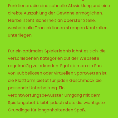
Funktionen, die eine schnelle Abwicklung und eine
direkte Auszahlung der Gewinne ermöglichen.
Hierbei steht Sicherheit an oberster Stelle,
weshalb alle Transaktionen strengen Kontrollen
unterliegen.
Für ein optimales Spielerlebnis lohnt es sich, die
verschiedenen Kategorien auf der Webseite
regelmäßig zu erkunden. Egal ob man ein Fan
von Rubbellosen oder virtuellen Sportwetten ist,
die Plattform bietet für jeden Geschmack die
passende Unterhaltung. Ein
verantwortungsbewusster Umgang mit dem
Spielangebot bleibt jedoch stets die wichtigste
Grundlage für langanhaltenden Spaß.