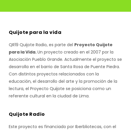
Quijote para la vida
QR19 Quijote Radio, es parte del
Proyecto Quijote
para la Vida.
Un proyecto creado en el 2007 por la
Asociación Pueblo Grande. Actualmente el proyecto se
desarrolla en el barrio de Santa Rosa de Puente Piedra.
Con distintos proyectos relacionados con la
educación, el desarrollo del arte y la promoción de la
lectura, el Proyecto Quijote se posiciona como un
referente cultural en la ciudad de Lima.
Quijote Radio
Este proyecto es financiado por Iberbliotecas, con el