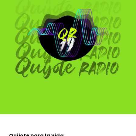
Quijote para la vida