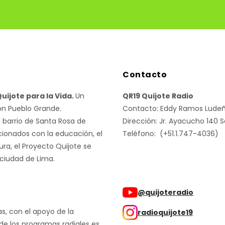
Contacto
uijote para la Vida.
Un
QR19 Quijote Radio
ón Pueblo Grande.
Contacto: Eddy Ramos Lude
l barrio de Santa Rosa de
Dirección: Jr. Ayacucho 140 
cionados con la educación, el
Teléfono: (+51.1.747-4036)
ura, el Proyecto Quijote se
 ciudad de Lima.
@quijoteradio
as, con el apoyo de la
radioquijote19
 de los programas radiales es