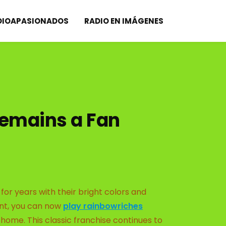
DIOAPASIONADOS
RADIO EN IMÁGENES
emains a Fan
or years with their bright colors and
ent, you can now
play rainbowriches
ome. This classic franchise continues to