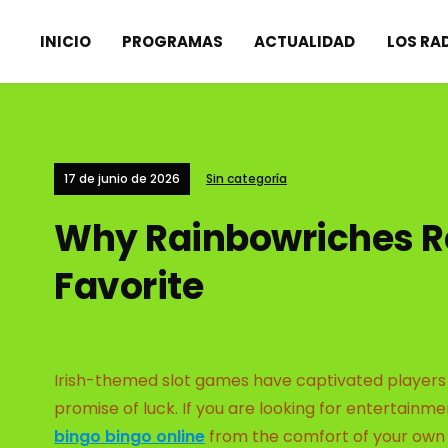
INICIO
PROGRAMAS
ACTUALIDAD
LOS RA
17 de junio de 2026
Sin categoría
Why Rainbowriches R
Favorite
Irish-themed slot games have captivated players f
promise of luck. If you are looking for entertainm
bingo bingo online
from the comfort of your own h