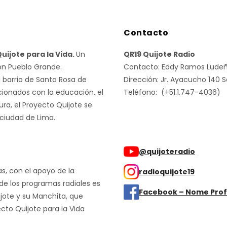
Contacto
uijote para la Vida.
Un
QR19 Quijote Radio
ón Pueblo Grande.
Contacto: Eddy Ramos Lude
l barrio de Santa Rosa de
Dirección: Jr. Ayacucho 140 
cionados con la educación, el
Teléfono: (+51.1.747-4036)
ura, el Proyecto Quijote se
 ciudad de Lima.
@quijoteradio
as, con el apoyo de la
radioquijote19
 de los programas radiales es
Facebook – Nome Prof
ijote y su Manchita, que
cto Quijote para la Vida