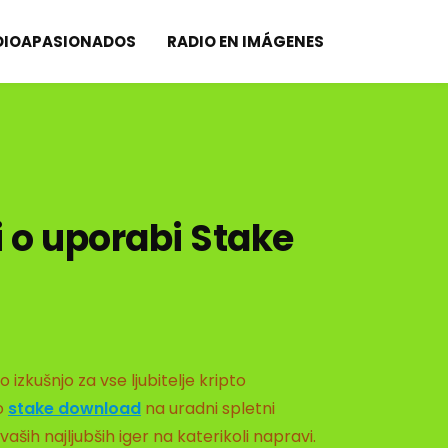
DIOAPASIONADOS
RADIO EN IMÁGENES
 o uporabi Stake
izkušnjo za vse ljubitelje kripto
jo
stake download
na uradni spletni
ših najljubših iger na katerikoli napravi.