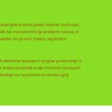
sakcijah in široki paleti stavnih možnosti.
ki ter inovativnimi igralniškimi naslovi, ki
e vedno na prvem mestu, saj sistem
iti aktualne bonuse in pogoje poslovanja. S
ev boste povečali svoje možnosti za uspeh.
kušnja na tej platformi ostala zgolj