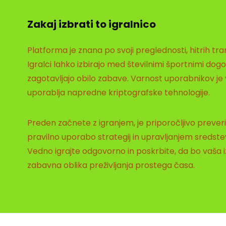
Zakaj izbrati to igralnico
Platforma je znana po svoji preglednosti, hitrih tran
Igralci lahko izbirajo med številnimi športnimi dogod
zagotavljajo obilo zabave. Varnost uporabnikov j
uporablja napredne kriptografske tehnologije.
Preden začnete z igranjem, je priporočljivo prever
pravilno uporabo strategij in upravljanjem sredst
Vedno igrajte odgovorno in poskrbite, da bo vaša iz
zabavna oblika preživljanja prostega časa.