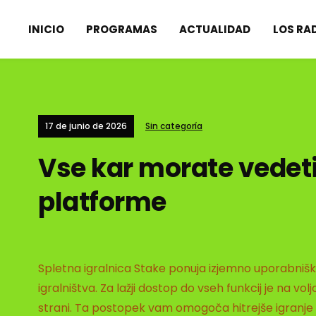
INICIO
PROGRAMAS
ACTUALIDAD
LOS RA
17 de junio de 2026
Sin categoría
Vse kar morate vedeti
platforme
Spletna igralnica Stake ponuja izjemno uporabniško 
igralništva. Za lažji dostop do vseh funkcij je na vol
strani. Ta postopek vam omogoča hitrejše igranje va