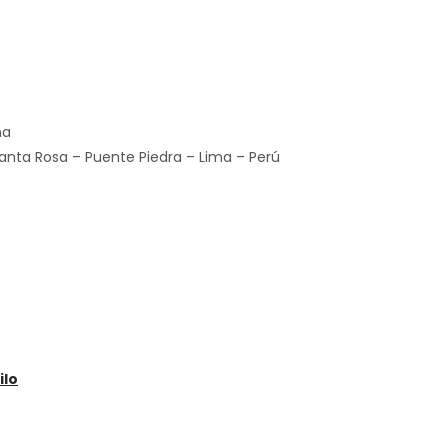
ña
Santa Rosa – Puente Piedra – Lima – Perú
ilo