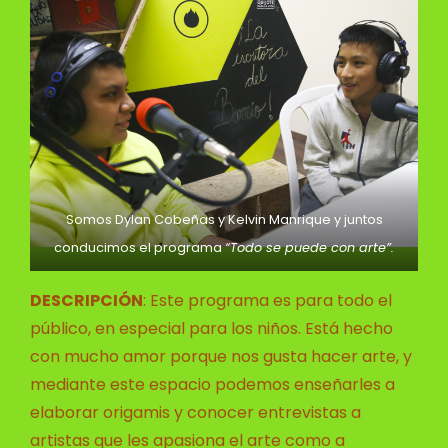
Somos Dylan Cobeñas y Kelvin Manrique y juntos
conducimos el programa
“Todo se puede con arte”.
DESCRIPCIÓN
: Este programa es para todo el
público, en especial para los niños. Está hecho
con mucho amor porque nos gusta hacer arte, y
mediante este espacio podemos enseñarles a
elaborar origamis y conocer entrevistas a
artistas que les apasiona el arte como a