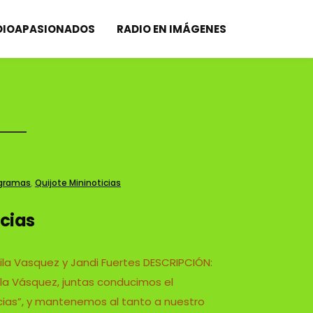
DIOAPASIONADOS
RADIO EN IMÁGENES
gramas
,
Quijote Mininoticias
icias
la Vasquez y Jandi Fuertes DESCRIPCIÓN:
la Vásquez, juntas conducimos el
cias”, y mantenemos al tanto a nuestro