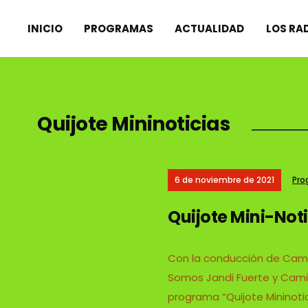
INICIO
PROGRAMAS
ACTUALIDAD
LOS RA
Quijote Mininoticias
6 de noviembre de 2021
Pro
Quijote Mini-Not
Con la conducción de Cami
Somos Jandi Fuerte y Cami
programa “Quijote Mininoti