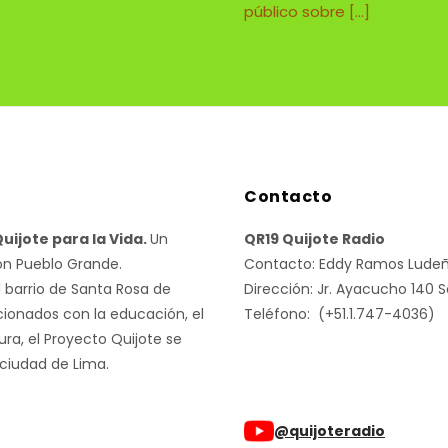
público sobre […]
Contacto
uijote para la Vida.
Un
QR19 Quijote Radio
ón Pueblo Grande.
Contacto: Eddy Ramos Lude
l barrio de Santa Rosa de
Dirección: Jr. Ayacucho 140 
cionados con la educación, el
Teléfono: (+51.1.747-4036)
ura, el Proyecto Quijote se
 ciudad de Lima.
@quijoteradio